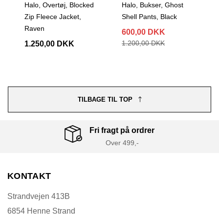
ked
Halo, Bukser, Ghost
Halo, Shorts, Stretch
Shell Pants, Black
ATW Shorts, Brown
600,00 DKK
600,00 DKK
1.200,00 DKK
TILBAGE TIL TOP
Fri fragt på ordrer
Over 499,-
KONTAKT
Strandvejen 413B
6854 Henne Strand