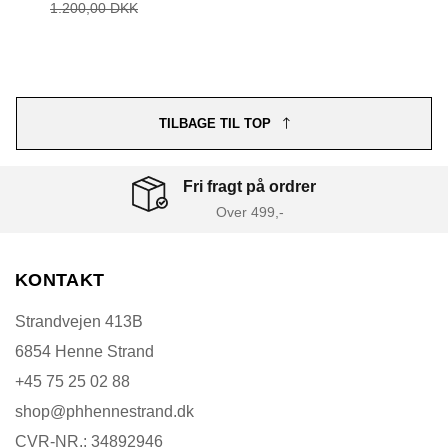
1.200,00 DKK
TILBAGE TIL TOP
Fri fragt på ordrer
Over 499,-
KONTAKT
Strandvejen 413B
6854 Henne Strand
+45 75 25 02 88
shop@phhennestrand.dk
CVR-NR.: 34892946