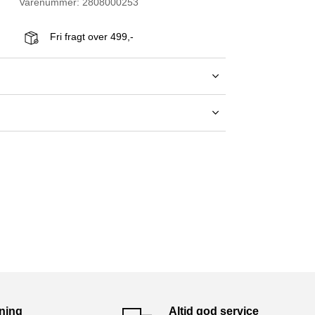
Varenummer: 2808000253
Fri fragt over 499,-
tning
Altid god service