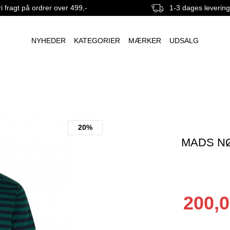
i fragt på ordrer over 499,-
1-3 dages leverin
NYHEDER
KATEGORIER
MÆRKER
UDSALG
20%
MADS NØ
200,