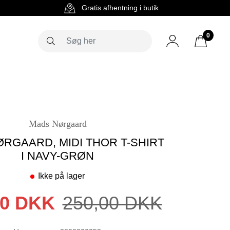
g
Gratis afhentning i butik
0
Mads Nørgaard
RGAARD, MIDI THOR T-SHIRT
I NAVY-GRØN
Ikke på lager
00 DKK
250,00 DKK