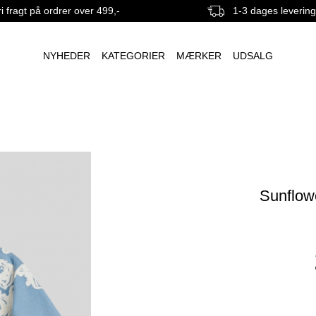
i fragt på ordrer over 499,-
1-3 dages leverin
NYHEDER
KATEGORIER
MÆRKER
UDSALG
Sunflow