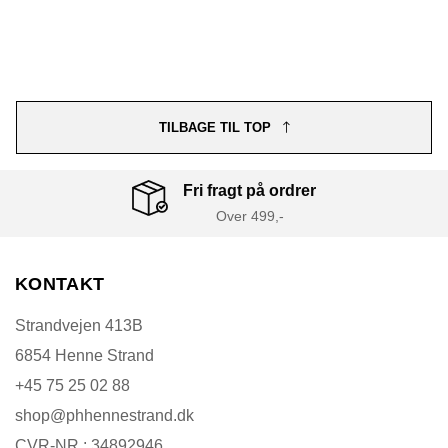
TILBAGE TIL TOP
Fri fragt på ordrer
Over 499,-
KONTAKT
Strandvejen 413B
6854 Henne Strand
+45 75 25 02 88
shop@phhennestrand.dk
CVR-NR.: 34892946