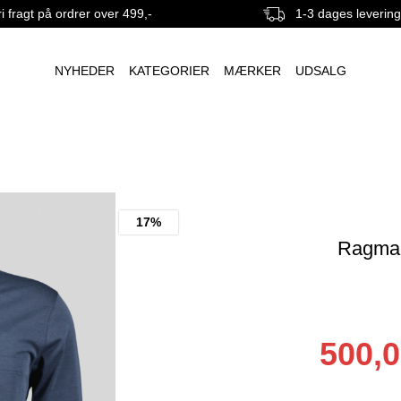
i fragt på ordrer over 499,-
1-3 dages leverin
NYHEDER
KATEGORIER
MÆRKER
UDSALG
17%
Ragman
500,