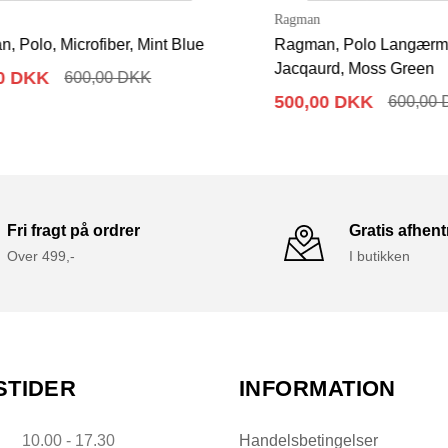
Ragman
lo, Microfiber, Mint Blue
Ragman, Polo Langærmet, M
Jacqaurd, Moss Green
DKK
600,00 DKK
500,00 DKK
600,00 DK
Fri fragt på ordrer
Gratis afhen
Over 499,-
I butikken
STIDER
INFORMATION
10.00 - 17.30
Handelsbetingelser