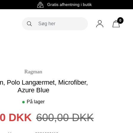
g
Gratis afhentning i butik
0
Ragman
, Polo Langærmet, Microfiber,
Azure Blue
På lager
00 DKK
600,00 DKK