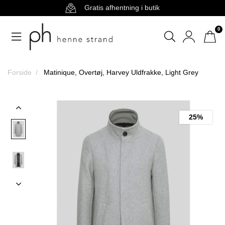
Gratis afhentning i butik
0
Forside
Matinique, Overtøj, Harvey Uldfrakke, Light Grey
25%