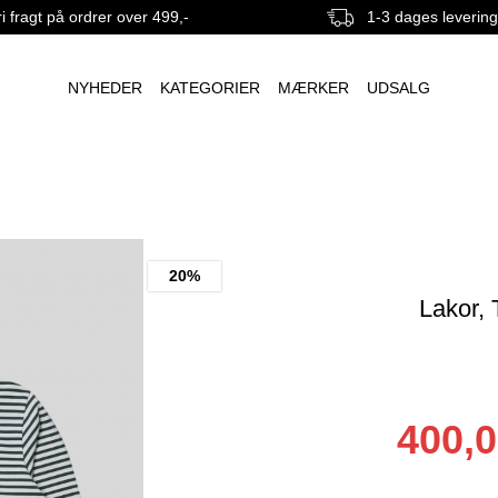
i fragt på ordrer over 499,-
1-3 dages leverin
NYHEDER
KATEGORIER
MÆRKER
UDSALG
20%
Lakor, 
400,