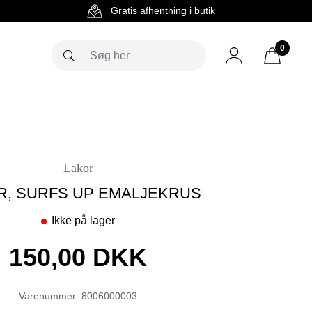
g
Gratis afhentning i butik
0
Lakor
R, SURFS UP EMALJEKRUS
Ikke på lager
150,00 DKK
Varenummer: 8006000003