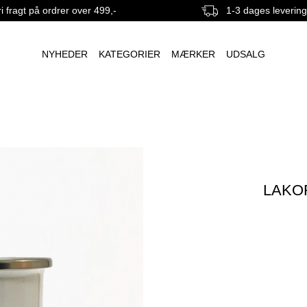
i fragt på ordrer over 499,-
1-3 dages leverin
NYHEDER
KATEGORIER
MÆRKER
UDSALG
LAKO