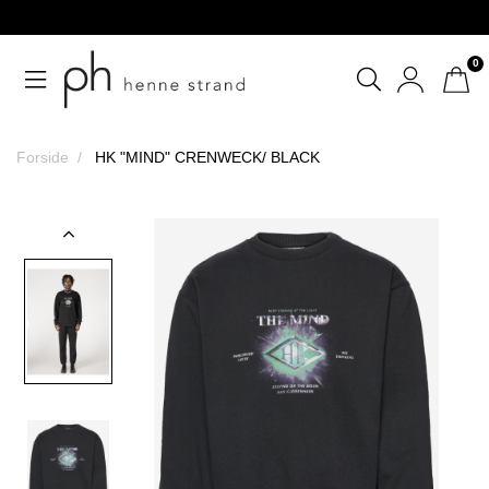
Gratis afhentning i butik
0
Forside
HK "MIND" CRENWECK/ BLACK