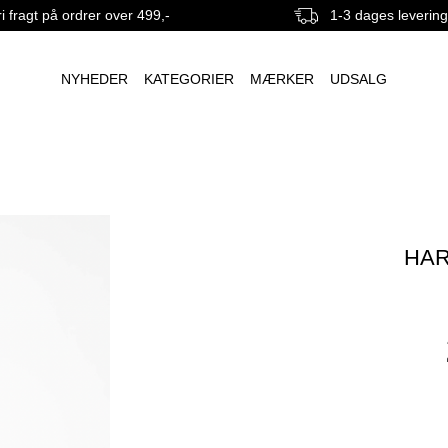
i fragt på ordrer over 499,-
1-3 dages leverin
NYHEDER
KATEGORIER
MÆRKER
UDSALG
HAR