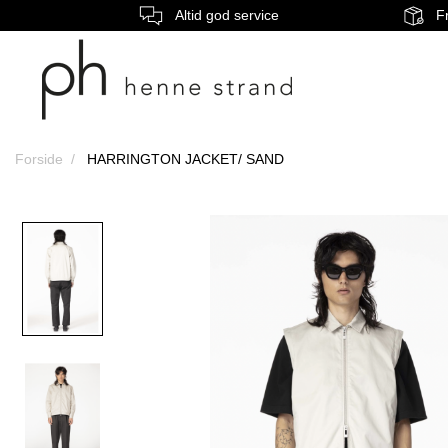
Altid god service
Fr
Forside
HARRINGTON JACKET/ SAND