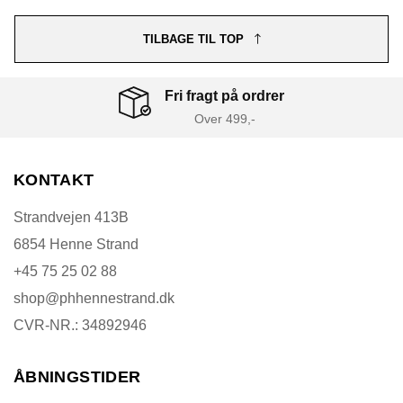
TILBAGE TIL TOP
Fri fragt på ordrer
Over 499,-
KONTAKT
Strandvejen 413B
6854 Henne Strand
+45 75 25 02 88
shop@phhennestrand.dk
CVR-NR.: 34892946
ÅBNINGSTIDER