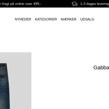
i fragt på ordrer over 499,-
1-3 dages leverin
NYHEDER
KATEGORIER
MÆRKER
UDSALG
Gabba,