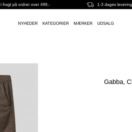
i fragt på ordrer over 499,-
1-3 dages leverin
NYHEDER
KATEGORIER
MÆRKER
UDSALG
Gabba, Ch