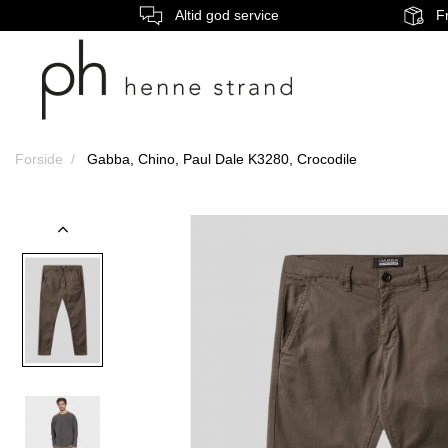
Altid god service
Fr
Forside
Gabba, Chino, Paul Dale K3280, Crocodile