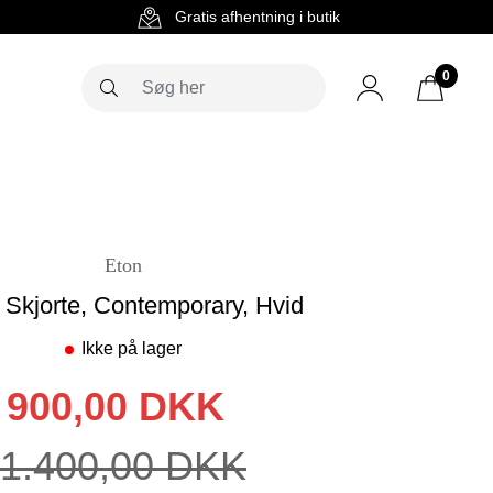
g
Gratis afhentning i butik
0
Eton
 Skjorte, Contemporary, Hvid
Ikke på lager
900,00 DKK
1.400,00 DKK