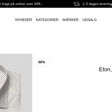
i fragt på ordrer over 499,-
1-3 dages leverin
NYHEDER
KATEGORIER
MÆRKER
UDSALG
36%
Eton,