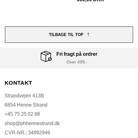
TILBAGE TIL TOP
Fri fragt på ordrer
Over 499,-
KONTAKT
Strandvejen 413B
6854 Henne Strand
+45 75 25 02 88
shop@phhennestrand.dk
CVR-NR.: 34892946