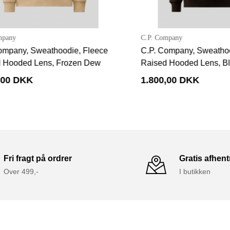
ny
C.P. Company
any, Sweathoodie, Fleece
C.P. Company, Sweathoodie
oded Lens, Frozen Dew
Raised Hooded Lens, Blac
0 DKK
1.800,00 DKK
Fri fragt på ordrer
Gratis afhen
Over 499,-
I butikken