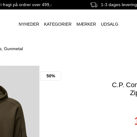
i fragt på ordrer over 499,-
1-3 dages leverin
NYHEDER
KATEGORIER
MÆRKER
UDSALG
s, Gunmetal
50%
C.P. Co
Zi