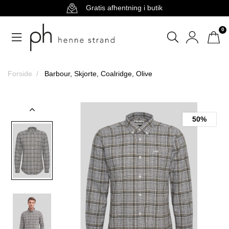
Gratis afhentning i butik
0
Forside
Barbour, Skjorte, Coalridge, Olive
50%