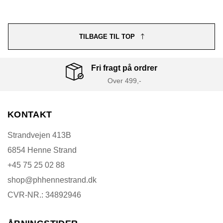
TILBAGE TIL TOP
Fri fragt på ordrer
Over 499,-
KONTAKT
Strandvejen 413B
6854 Henne Strand
+45 75 25 02 88
shop@phhennestrand.dk
CVR-NR.: 34892946